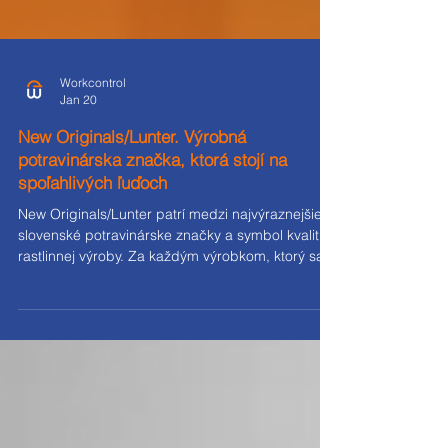
Workcontrol
Jan 20
New Originals/Lunter. Výrobná
potravinárska značka, ktorá stojí na
spoľahlivých ľuďoch
New Originals/Lunter patrí medzi najvýraznejšie
slovenské potravinárske značky a symbol kvalitnej
rastlinnej výroby. Za každým výrobkom, ktorý sa
dostane na pulty obchodov, stojí precízne
nastavený výrobný proces, technológie, a
predovšetkým ľudia. A práve v oblasti pracovnej
sily je Workcontrol partnerom, ktorý pomáha New
Originals/Lunter udržiavať stabilitu, výkonnosť a
plynulosť výroby aj v náročných obdobiach. 1.
Dlhodobá spolupráca postavená na dôvere