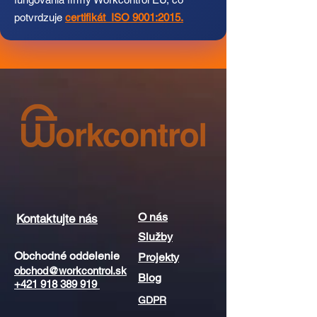
potvrdzuje
certifikát ISO 9001:2015
.
O nás
Kontaktujte nás
Služby
Obchodné oddelenie
Projekty
obchod@workcontrol.sk
Blog
+421 918 389 919
GDPR