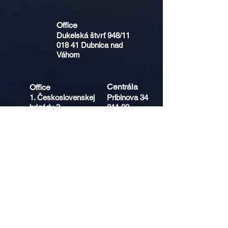
Office​​
Dukelská štvrť 948/11
018 41
Dubnica nad
Váhom
Centrála
Office​​
1. Československej
Pribinova 34
brigády 3
811 09
038 61 Vrútky
Bratislava
Nezmeškajte príležitosť
posilniť svoj tím.
Najnovšie aktuálne personálne
riešenia a overené pracovné
kapacity priamo do vašej e-mailovej
schránky.