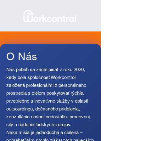
O Nás
Náš príbeh sa začal písať v roku 2020,
kedy bola spoločnosť Workcontrol
založená profesionálmi z personálneho
prostredia s cieľom poskytovať rýchle,
prvotriedne a inovatívne služby v oblasti
outsourcingu, dočasného pridelenia,
konzultácie riešení nedostatku pracovnej
sily a riadenia ľudských zdrojov.
Naša misia je jednoduchá a cielená –
pomáhať Vám rýchlo získať tých najlepších