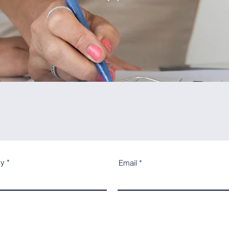
my
Email