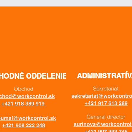
ADMINISTRATÍV
HODNÉ ODDELENIE
Sekretariát
Obchod
sekretariat@workcontro
chod@workcontrol.sk
+421 917 613 289
+421 918 389 919
General director
oumal@workcontrol.sk
surinova@workcontrol
+421 908 222 248
+421 907 393 746