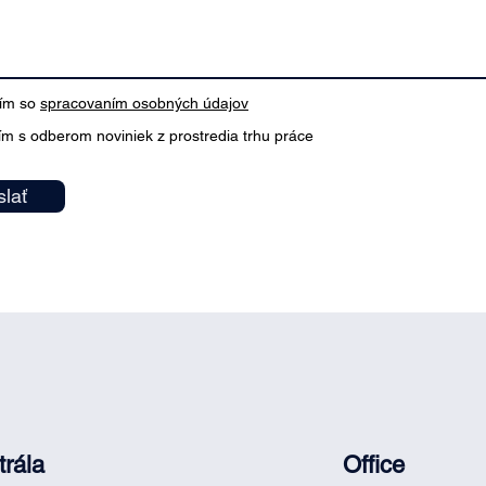
sím so
spracovaním osobných údajov
ím s odberom noviniek z prostredia trhu práce
lať
rála
Office