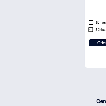
Súhla
Súhlas
Odos
Cent