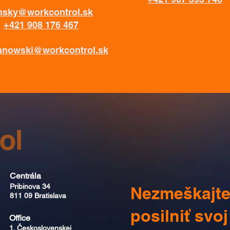
nsky@workcontrol.sk
+421 908 176 467
nowski@workcontrol.sk
Centrála
Pribinova 34
Nezmeškajte 
811 09 Bratislava
posilniť svoj
Office​​
1. Československej