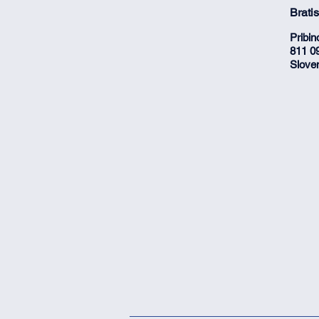
Brati
Pribin
811 09
Slove