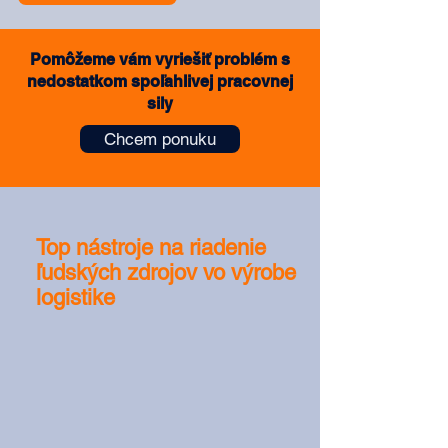
Pomôžeme vám vyriešiť problém s
nedostatkom spoľahlivej pracovnej
sily
Chcem ponuku
Top nástroje na riadenie
ľudských zdrojov vo výrobe a
logistike