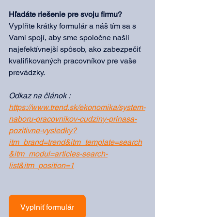
Hľadáte riešenie pre svoju firmu?
Vyplňte krátky formulár a náš tím sa s 
Vami spojí, aby sme spoločne našli 
najefektívnejší spôsob, ako zabezpečiť 
kvalifikovaných pracovníkov pre vaše 
prevádzky.
Odkaz na článok : 
https://www.trend.sk/ekonomika/system-
naboru-pracovnikov-cudziny-prinasa-
pozitivne-vysledky?
itm_brand=trend&itm_template=search
&itm_modul=articles-search-
list&itm_position=1
Vyplniť formulár