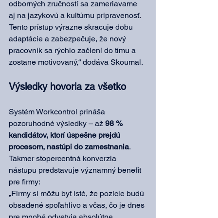
odborných zručností sa zameriavame 
aj na jazykovú a kultúrnu pripravenosť. 
Tento prístup výrazne skracuje dobu 
adaptácie a zabezpečuje, že nový 
pracovník sa rýchlo začlení do tímu a 
zostane motivovaný,“ dodáva Skoumal.
Výsledky hovoria za všetko
Systém Workcontrol prináša 
pozoruhodné výsledky – až 
98 % 
kandidátov, ktorí úspešne prejdú 
procesom, nastúpi do zamestnania
. 
Takmer stopercentná konverzia 
nástupu predstavuje významný benefit 
pre firmy:
„Firmy si môžu byť isté, že pozície budú 
obsadené spoľahlivo a včas, čo je dnes 
pre mnohé odvetvia absolútne 