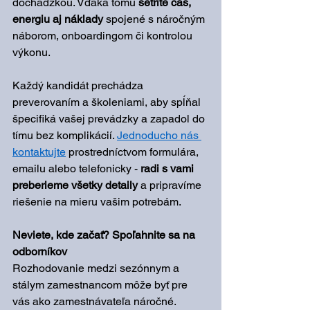
dochádzkou. Vďaka tomu 
šetríte čas, 
energiu aj náklady
 spojené s náročným 
náborom, onboardingom či kontrolou 
výkonu.
Každý kandidát prechádza 
preverovaním a školeniami, aby spĺňal 
špecifiká vašej prevádzky a zapadol do 
tímu bez komplikácií. 
Jednoducho nás 
kontaktujte
 prostredníctvom formulára, 
emailu alebo telefonicky - 
radi s vami 
preberieme všetky detaily
 a pripravíme 
riešenie na mieru vašim potrebám.
Neviete, kde začať? Spoľahnite sa na 
odborníkov
Rozhodovanie medzi sezónnym a 
stálym zamestnancom môže byť pre 
vás ako zamestnávateľa náročné. 