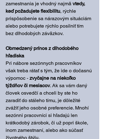
zamestnania je vhodný najmä 
vtedy, 
keď požadujete flexibilitu
, rýchle 
prispôsobenie sa nárazovým situáciám 
alebo potrebujete rýchlo posilniť tím 
bez dlhodobých záväzkov.
Obmedzený prínos z dlhodobého 
hľadiska
Pri nábore sezónnych pracovníkov 
však treba rátať s tým, že ide o dočasnú 
výpomoc - 
zvyčajne na niekoľko 
týždňov či mesiacov
. Ak sa vám daný 
človek osvedčí a chceli by ste ho 
zaradiť do stáleho tímu, je dôležité 
zvážiť jeho osobné preferencie. Mnohí 
sezónni pracovníci si hľadajú len 
krátkodobý zárobok, či už popri škole, 
inom zamestnaní, alebo ako súčasť 
životného štýlu. 