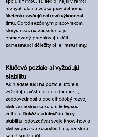
spolu s firmou, sú flexibilnejší v rámci 
rôznych úloh a vďaka pravidelnému 
školeniu 
zvyšujú celkovú výkonnosť 
tímu
. Oproti sezónnym pracovníkom, 
ktorých čas na zaškolenie je 
obmedzený, predstavujú stáli 
zamestnanci dôležitý pilier rastu firmy.
Kľúčové pozície si vyžadujú 
stabilitu
Ak hľadáte ľudí na pozície, ktoré si 
vyžadujú vyššiu mieru odbornosti, 
zodpovednosti alebo dlhodobý rozvoj, 
stáli zamestnanci sú určite lepšou 
voľbou. 
Dokážu priniesť do firmy 
stabilitu
, odovzdávať svoje know-how a 
stať sa pevnou súčasťou tímu, na ktorú 
sa dá spoľahnúť.