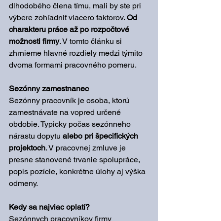
dlhodobého člena tímu, mali by ste pri 
výbere zohľadniť viacero faktorov. 
Od 
charakteru práce až po rozpočtové 
možnosti firmy
. V tomto článku si 
zhrnieme hlavné rozdiely medzi týmito 
dvoma formami pracovného pomeru.
Sezónny zamestnanec
Sezónny pracovník je osoba, ktorú 
zamestnávate na vopred určené 
obdobie. Typicky počas sezónneho 
nárastu dopytu 
alebo pri špecifických 
projektoch
. V pracovnej zmluve je 
presne stanovené trvanie spolupráce, 
popis pozície, konkrétne úlohy aj výška 
odmeny.
Kedy sa najviac oplatí?
Sezónnych pracovníkov firmy 