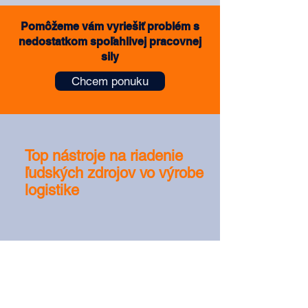
Pomôžeme vám vyriešiť problém s
nedostatkom spoľahlivej pracovnej
sily
Chcem ponuku
Top nástroje na riadenie
ľudských zdrojov vo výrobe a
logistike