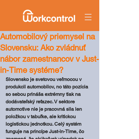
Automobilový priemysel na
Slovensku: Ako zvládnuť
nábor zamestnancov v Just-
in-Time systéme?
Slovensko je svetovou veľmocou v 
produkcii automobilov, no táto pozícia 
so sebou prináša extrémny tlak na 
dodávateľský reťazec. V sektore 
automotive nie je pracovná sila len 
položkou v tabuľke, ale kritickou 
logistickou jednotkou. Celý systém 
funguje na princípe Just-in-Time, čo 
znamená, že akýkoľvek výpadok na 