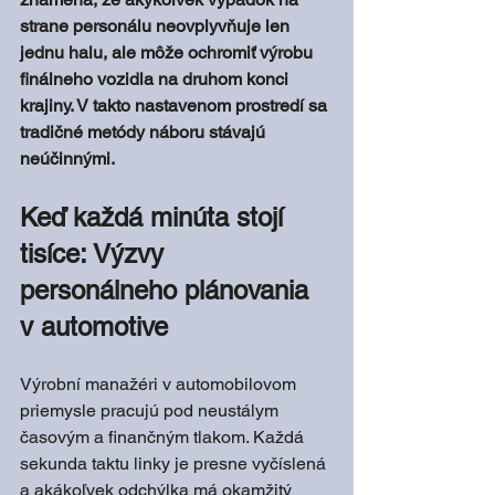
strane personálu neovplyvňuje len 
jednu halu, ale môže ochromiť výrobu 
finálneho vozidla na druhom konci 
krajiny. V takto nastavenom prostredí sa 
tradičné metódy náboru stávajú 
neúčinnými.
Keď každá minúta stojí 
tisíce: Výzvy 
personálneho plánovania 
v automotive
Výrobní manažéri v automobilovom 
priemysle pracujú pod neustálym 
časovým a finančným tlakom. Každá 
sekunda taktu linky je presne vyčíslená 
a akákoľvek odchýlka má okamžitý 