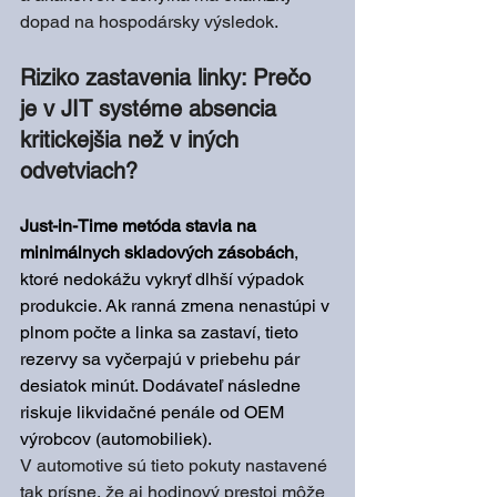
dopad na hospodársky výsledok.
Riziko zastavenia linky: Prečo 
je v JIT systéme absencia 
kritickejšia než v iných 
odvetviach?
Just-in-Time metóda stavia na 
minimálnych skladových zásobách
, 
ktoré nedokážu vykryť dlhší výpadok 
produkcie. Ak ranná zmena nenastúpi v 
plnom počte a linka sa zastaví, tieto 
rezervy sa vyčerpajú v priebehu pár 
desiatok minút. Dodávateľ následne 
riskuje likvidačné penále od OEM 
výrobcov (automobiliek).
V automotive sú tieto pokuty nastavené 
tak prísne, že aj hodinový prestoj môže 