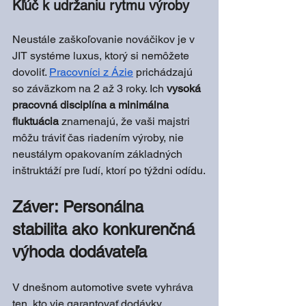
Kľúč k udržaniu rytmu výroby
Neustále zaškoľovanie nováčikov je v 
JIT systéme luxus, ktorý si nemôžete 
dovoliť. 
Pracovníci z Ázie
 prichádzajú 
so záväzkom na 2 až 3 roky. Ich 
vysoká 
pracovná disciplína a minimálna 
fluktuácia
 znamenajú, že vaši majstri 
môžu tráviť čas riadením výroby, nie 
neustálym opakovaním základných 
inštruktáží pre ľudí, ktorí po týždni odídu.
Záver: Personálna 
stabilita ako konkurenčná 
výhoda dodávateľa
V dnešnom automotive svete vyhráva 
ten, kto vie garantovať dodávky. 