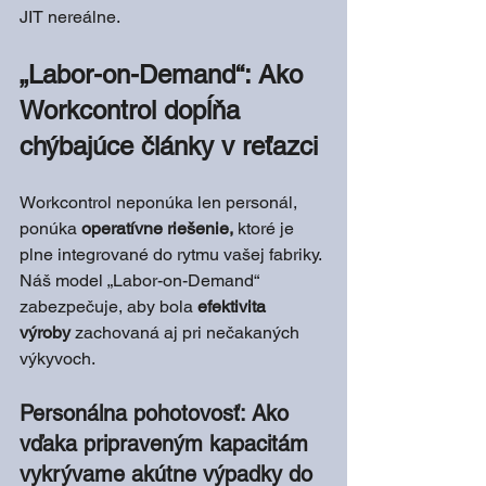
JIT nereálne.
„Labor-on-Demand“: Ako 
Workcontrol dopĺňa 
chýbajúce články v reťazci
Workcontrol neponúka len personál, 
ponúka 
operatívne riešenie,
 ktoré je 
plne integrované do rytmu vašej fabriky. 
Náš model „Labor-on-Demand“ 
zabezpečuje, aby bola 
efektivita 
výroby
 zachovaná aj pri nečakaných 
výkyvoch.
Personálna pohotovosť: Ako 
vďaka pripraveným kapacitám 
vykrývame akútne výpadky do 