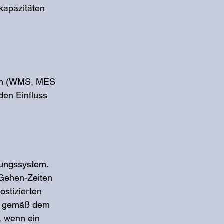
kapazitäten 
gen (WMS, MES 
den Einfluss 
ssungssystem. 
Gehen-Zeiten 
ostizierten 
en gemäß dem 
 wenn ein 