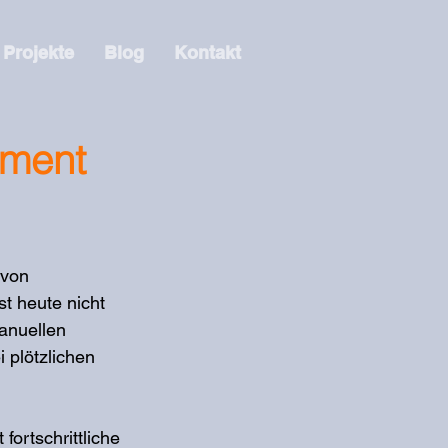
Projekte
Blog
Kontakt
ement
 von 
t heute nicht 
manuellen 
 plötzlichen 
ortschrittliche 