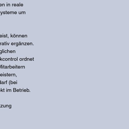
n in reale 
 Systeme um 
eist, können 
rativ ergänzen.
glichen 
control ordnet 
itarbeitern 
eistern, 
arf (bei 
kt im Betrieb.
 
tzung 