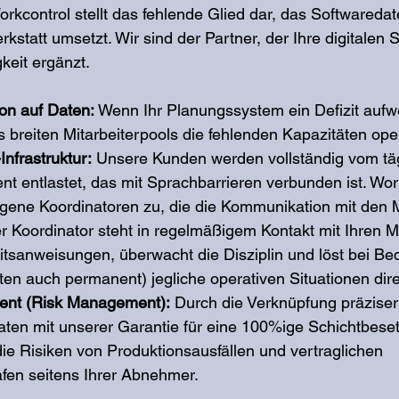
control stellt das fehlende Glied dar, das Softwaredate
rkstatt umsetzt. Wir sind der Partner, der Ihre digitalen
keit ergänzt.
ion auf Daten:
 Wenn Ihr Planungssystem ein Defizit aufw
 breiten Mitarbeiterpools die fehlenden Kapazitäten ope
nfrastruktur:
 Unsere Kunden werden vollständig vom tä
 entlastet, das mit Sprachbarrieren verbunden ist. Work
igene Koordinatoren zu, die die Kommunikation mit den M
er Koordinator steht in regelmäßigem Kontakt mit Ihren M
tsanweisungen, überwacht die Disziplin und löst bei Bed
en auch permanent) jegliche operativen Situationen dire
nt (Risk Management):
 Durch die Verknüpfung präziser
aten mit unserer Garantie für eine 100%ige Schichtbese
die Risiken von Produktionsausfällen und vertraglichen 
afen seitens Ihrer Abnehmer.