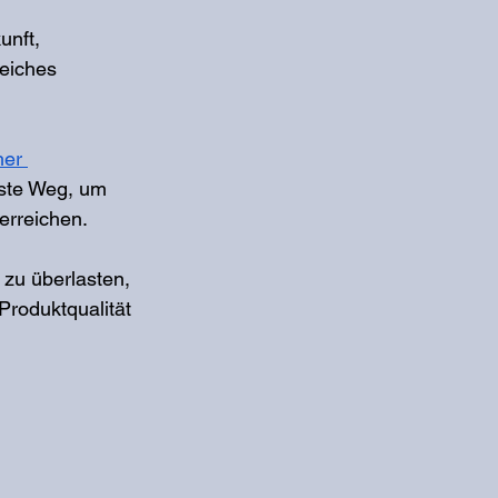
nft, 
reiches 
her 
ivste Weg, um 
rreichen. 
 zu überlasten, 
roduktqualität 