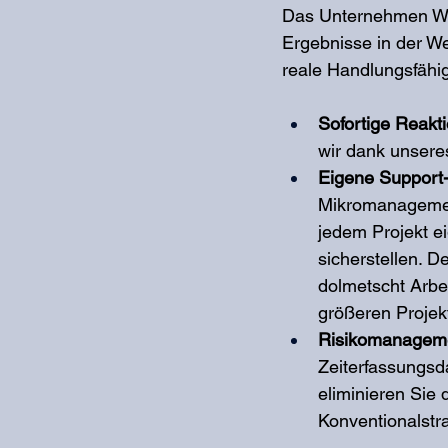
Das Unternehmen Work
Ergebnisse in der We
reale Handlungsfähig
Sofortige Reakt
wir dank unseres
Eigene Support-I
Mikromanagement
jedem Projekt e
sicherstellen. D
dolmetscht Arbei
größeren Projekt
Risikomanageme
Zeiterfassungsd
eliminieren Sie 
Konventionalstr