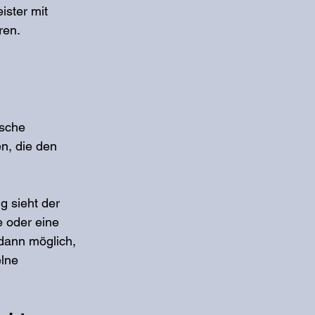
ister mit 
ren.
 
ische 
n, die den 
 sieht der 
 oder eine 
dann möglich, 
lne 