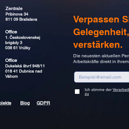
Zentrale
Pribinova 34
Verpassen Si
811 09 Bratislava
Gelegenheit,
Office​​
1. Československej
verstärken.
brigády 3
038 61 Vrútky
Die neuesten aktuellen Pe
Office​​
Arbeitskräfte direkt in Ihre
Dukelská štvrť 948/11
018 41
Dubnica nad
Váhom
Ich stimme der
Verarbei
zu
ojekte
Blog
GDPR