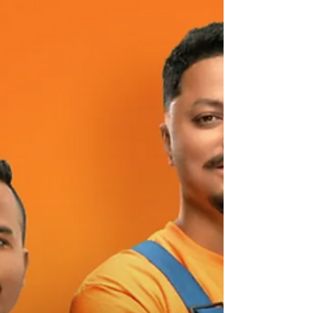
vývoj pracovného prostredia na Slovensku.
Moderná doba si žiada moderné riešenia
a pracovný trh nie je výnimkou. Rok 2026 prinesie
dynamické zmeny, ktoré ovplyvnia spôsob, akým
pracujeme a