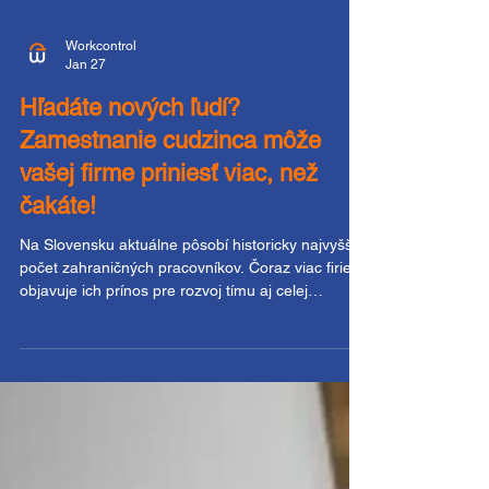
Workcontrol
Jan 27
Hľadáte nových ľudí?
Zamestnanie cudzinca môže
vašej firme priniesť viac, než
čakáte!
Na Slovensku aktuálne pôsobí historicky najvyšší
počet zahraničných pracovníkov. Čoraz viac firiem
objavuje ich prínos pre rozvoj tímu aj celej
spoločnosti. Napriek pretrvávajúcim obavám a
stereotypom prináša zamestnávanie cudzincov
množstvo výhod. Od vyššej flexibility až po nové
perspektívy. Slovenský pracovný trh sa čoraz