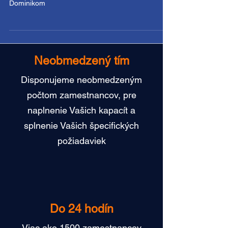
Rozhovor s Dominikom
Skoumalom, CEO Workcontrol
Ako moderný systém náboru pracovníkov zo
zahraničia prináša reálne výsledky? Rozhovor s
Dominikom
Neobmedzený tím
Disponujeme neobmedzeným
počtom zamestnancov, pre
naplnenie Vašich kapacít a
splnenie Vašich špecifických
požiadaviek