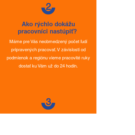
dĺžky nasadenia.
2
Ako rýchlo dokážu
pracovníci nastúpiť?
Máme pre Vás neobmedzený počet ľudí
pripravených pracovať. V závislosti od
podmienok a regiónu vieme pracovité ruky
dostať ku Vám už do 24 hodín.