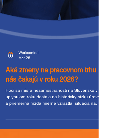
Workcontrol
Mar 28
Aké zmeny na pracovnom trhu
nás čakajú v roku 2026?
Hoci sa miera nezamestnanosti na Slovensku v
uplynulom roku dostala na historicky nízku úroveň
a priemerná mzda mierne vzrástla, situácia na
trhu práce stále nie je ideálna. Rok 2026 prináša
nové výzvy aj trendy, ktoré môžu výrazne ovplyvniť
zamestnanosť, dostupnosť pracovnej sily a celkový