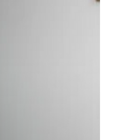
výraznejšie potýka s nedostatkom kvalifikovaných
pracovníkov. Podľa aktuálnych analýz by mohlo do
desiatich rokov ubudnúť až 300-tisíc aktívnych ľudí
,