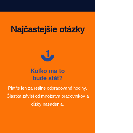
100 % Dochádzka
Naši zamestnanci Vám zabezpečia
100% dochádzkový fond bez
absencií
Najčastejšie otázky
1
Koľko ma to
bude stáť?
Platíte len za reálne odpracované hodiny.
Čiastka závisí od množstva pracovníkov a